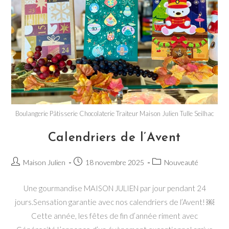
Boulangerie Pâtisserie Chocolaterie Traiteur Maison Julien Tulle Seilhac
Calendriers de l’Avent
Auteur/autrice
Publication
Post
Maison Julien
18 novembre 2025
Nouveauté
de
publiée :
category:
la
Une gourmandise MAISON JULIEN par jour pendant 24
publication :
jours.Sensation garantie avec nos calendriers de l’Avent! ￼
Cette année, les fêtes de fin d’année riment avec