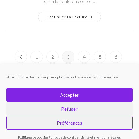
sûr à la boule en cornet…
GLACES
Continuer La Lecture
ET
SORBETS
MAISON
1
2
3
4
5
6
Go to the previous page
…
9
Aller à la page suivante
Nous utilisons des cookies pour optimiser notre site web et notre service.
Accepter
Refuser
FACEBOOK
INSTAGRAM
POLITIQUE DE COOKIES
POLITIQUE DE CONFIDENTIALITÉ ET MENTIONS LÉGALES
Préférences
CONTACT
ACCUEIL
© COPYRIGHT - 2026 MAISON JULIEN TULLE - TOUS DROITS
Politique de cookies
Politique de confidentialité et mentions légales
RÉSERVÉS