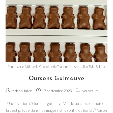
Boulangerie Pâtisserie Chocolaterie Traiteur Maison Julien Tulle Seilhac
Oursons Guimauve
Auteur/autrice
Publication
Post
Maison Julien
17 septembre 2025
Nouveauté
de
publiée :
category:
la
Une invasion d’Oursons guimauve Vanille au chocolat noir et
publication :
lait est prévue dans nos magasins!Ils sont trop bons! .[Maison