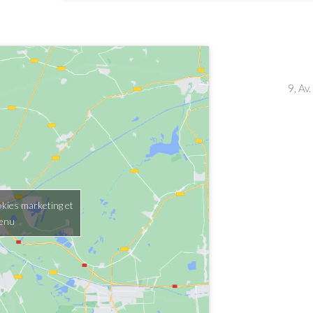
9, Av
okies marketing et
tenu