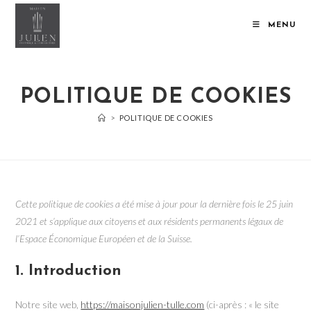
Skip
to
MENU
content
POLITIQUE DE COOKIES
>
POLITIQUE DE COOKIES
Cette politique de cookies a été mise à jour pour la dernière fois le 25 juin
2021 et s’applique aux citoyens et aux résidents permanents légaux de
l’Espace Économique Européen et de la Suisse.
1. Introduction
Notre site web,
https://maisonjulien-tulle.com
(ci-après : « le site