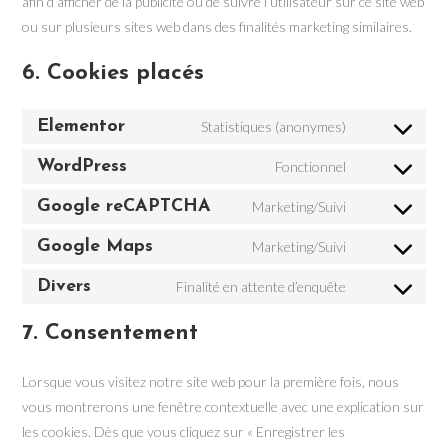
afin d’afficher de la publicité ou de suivre l’utilisateur sur ce site web
ou sur plusieurs sites web dans des finalités marketing similaires.
6. Cookies placés
Elementor
Statistiques (anonymes)
Consent
to
WordPress
Fonctionnel
Consent
service
to
Google reCAPTCHA
Marketing/Suivi
elementor
Consent
service
to
Google Maps
Marketing/Suivi
wordpress
Consent
service
to
Divers
Finalité en attente d’enquête
google-
Consent
service
recaptcha
to
7. Consentement
google-
service
maps
divers
Lorsque vous visitez notre site web pour la première fois, nous
vous montrerons une fenêtre contextuelle avec une explication sur
les cookies. Dès que vous cliquez sur « Enregistrer les